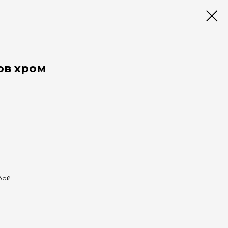
ов хром
бой.