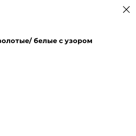
золотые/ белые с узором