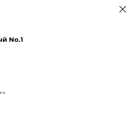
й No.1
ага