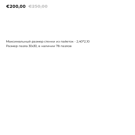
€
200,00
€
250,00
Заказать
Максимальный размер стенки из пайеток - 2,40*2,10
Размер пазла 30х30, в наличии 78 пазлов